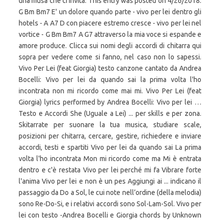
una musa che ci invita. This entry was posted on 4/26/2018.
G Bm Bm7 E' un dolore quando parte - vivo per lei dentro gli
hotels - A A7 D con piacere estremo cresce - vivo per lei nel
vortice - G Bm Bm7 A G7 attraverso la mia voce si espande e
amore produce. Clicca sui nomi degli accordi di chitarra qui
sopra per vedere come si fanno, nel caso non lo sapessi.
Vivo Per Lei (feat Giorgia) testo canzone cantato da Andrea
Bocelli: Vivo per lei da quando sai la prima volta l'ho
incontrata non mi ricordo come mai mi. Vivo Per Lei (feat
Giorgia) lyrics performed by Andrea Bocelli: Vivo per lei …
Testo e Accordi She (Uguale a Lei) ... per skills e per zona.
Skitarrate per suonare la tua musica, studiare scale,
posizioni per chitarra, cercare, gestire, richiedere e inviare
accordi, testi e spartiti Vivo per lei da quando sai La prima
volta l'ho incontrata Mon mi ricordo come ma Mi è entrata
dentro e c'è restata Vivo per lei perché mi fa Vibrare forte
l'anima Vivo per lei e non è un pes Aggiungi ai ... indicano il
passaggio da Do a Sol, le cui note nell’ordine (della melodia)
sono Re-Do-Si, e i relativi accordi sono Sol-Lam-Sol. Vivo per
lei con testo -Andrea Bocelli e Giorgia chords by Unknown