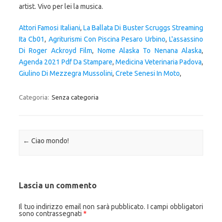
artist. Vivo per lei la musica.
Attori Famosi Italiani
,
La Ballata Di Buster Scruggs Streaming
Ita Cb01
,
Agriturismi Con Piscina Pesaro Urbino
,
L'assassino
Di Roger Ackroyd Film
,
Nome Alaska To Nenana Alaska
,
Agenda 2021 Pdf Da Stampare
,
Medicina Veterinaria Padova
,
Giulino Di Mezzegra Mussolini
,
Crete Senesi In Moto
,
Categoria:
Senza categoria
Navigazione articolo
←
Ciao mondo!
Lascia un commento
Il tuo indirizzo email non sarà pubblicato.
I campi obbligatori
sono contrassegnati
*