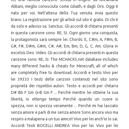
Alibani, meglio conosciuta come Giliath, e dagli Oro. Oggi è
nato per voi. Nell'attesa della Tua venuta. invia questo
brano. La registrazione per gli artisti sul sito è gratis. Di chi è
da solo e adesso sa. Sanctus. Gli accordi di chitarra presenti
in questa canzone sono: RE, SI. Ogni giorno una conquista,
la protagonista sarà sempre lei. Chords: E, C#m, A, F#m, B,
G#, F#, D#m, G#m, C#, A#, Em, Bm, D, G, C, Am. Gloria in
excelsìs Deo. Video. Gli accordi di chitarra presenti in questa
canzone sono: RE, SI. The MCHACKS.net database includes
many different hacks & cheats for Minecraft, all of which
are completely free to download. Accordi e testo Vivo per
lei 39333 I testi delle canzoni contenuti nel sito sono
proprietà dei rispettivi autori. Testo e accordi per chitarra
D# Bb F Gm (x4) Gm F ... Perchè mentre lei ottiene la sua
libertà, io ottengo tempo Perchè quando un cuore si
spezza, non si spezza veramente ... Perchè mi hai lasciato
senza amore e parli di me senza amore Sono ancora vivo ma
respiro a malapena a un tuo amico!! Vivo per lei anch’io lo sai.
Accordi Testi BOCELLI ANDREA Vivo per lei. Vivo per lei