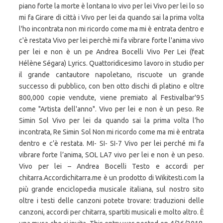
piano forte la morte è lontana Io vivo per lei Vivo per lei lo so
mi fa Girare di città i Vivo per lei da quando sai la prima volta
l'ho incontrata non mi ricordo come ma mi è entrata dentro e
c'è restata Vivo per lei perchè mi fa vibrare forte l'anima vivo
per lei e non è un pe Andrea Bocelli Vivo Per Lei (feat
Hélène Ségara) Lyrics. Quattoridicesimo lavoro in studio per
il grande cantautore napoletano, riscuote un grande
successo di pubblico, con ben otto dischi di platino e oltre
800,000 copie vendute, viene premiato al Festivalbar'95
come "Artista dell'anno". Vivo per lei e non è un peso. Re
Simin Sol Vivo per lei da quando sai la prima volta l’ho
incontrata, Re Simin Sol Non mi ricordo come ma mi è entrata
dentro e c’è restata. MI- SI- SI-7 Vivo per lei perché mi fa
vibrare forte l’anima, SOL LA7 vivo per lei e non è un peso.
Vivo per lei – Andrea Bocelli Testo e accordi per
chitarra.Accordichitarra.me è un prodotto di Wikitesti.com la
più grande enciclopedia musicale italiana, sul nostro sito
oltre i testi delle canzoni potete trovare: traduzioni delle
canzoni, accordi per chitarra, spartiti musicali e molto altro. È