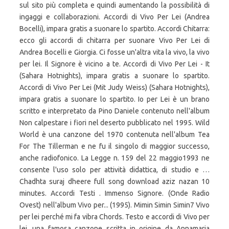
sul sito più completa e quindi aumentando la possibilità di
ingaggi e collaborazioni. Accordi di Vivo Per Lei (Andrea
Bocelli), impara gratis a suonare lo spartito. Accordi Chitarra:
ecco gli accordi di chitarra per suonare Vivo Per Lei di
Andrea Bocelli e Giorgia. Ci fosse un'altra vita la vivo, la vivo
per lei. Il Signore è vicino a te. Accordi di Vivo Per Lei - It
(Sahara Hotnights), impara gratis a suonare lo spartito.
Accordi di Vivo Per Lei (Mit Judy Weiss) (Sahara Hotnights),
impara gratis a suonare lo spartito. Io per Lei è un brano
scritto e interpretato da Pino Daniele contenuto nell'album
Non calpestare i fiori nel deserto pubblicato nel 1995. Wild
World è una canzone del 1970 contenuta nell'album Tea
For The Tillerman e ne fu il singolo di maggior successo,
anche radiofonico. La Legge n. 159 del 22 maggio1993 ne
consente l'uso solo per attività didattica, di studio e …
Chadhta suraj dheere full song download aziz nazan 10
minutes. Accordi Testi . Immenso Signore. (Onde Radio
Ovest) nell'album Vivo per... (1995). Mimin Simin Simin7 Vivo
per lei perché mi fa vibra Chords. Testo e accordi di Vivo per
lei, una famosa canzone scritta in origine da Annamaria