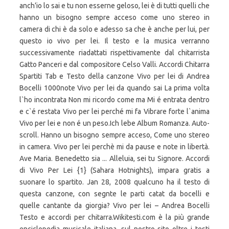
anch’io lo sai e tu non esserne geloso, lei è di tutti quelli che
hanno un bisogno sempre acceso come uno stereo in
camera di chi è da solo e adesso sa che è anche per lui, per
questo io vivo per lei. Il testo e la musica verranno
successivamente riadattati rispettivamente dal chitarrista
Gatto Panceri e dal compositore Celso Valli. Accordi Chitarra
Spartiti Tab e Testo della canzone Vivo per lei di Andrea
Bocelli 1000note Vivo per lei da quando sai La prima volta
l`ho incontrata Non mi ricordo come ma Mi é entrata dentro
e c`é restata Vivo per lei perché mi fa Vibrare forte l`anima
Vivo per lei e non é un peso.Ich lebe Album Romanza. Auto-
scroll. Hanno un bisogno sempre acceso, Come uno stereo
in camera. Vivo per lei perchè mi da pause e note in libertà.
Ave Maria. Benedetto sia ... Alleluia, sei tu Signore. Accordi
di Vivo Per Lei {1} (Sahara Hotnights), impara gratis a
suonare lo spartito. Jan 28, 2008 qualcuno ha il testo di
questa canzone, con segnte le parti catat da bocelli e
quelle cantante da giorgia? Vivo per lei – Andrea Bocelli
Testo e accordi per chitarra.Wikitesti.com è la più grande