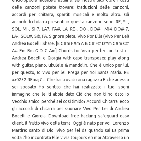
enciclopedia musicale italiana, sul nostro sito oltre i testi
delle canzoni potete trovare: traduzioni delle canzoni,
accordi per chitarra, spartiti musicali e molto altro. Gli
accordi di chitarra presenti in questa canzone sono: RE, SI-,
SOL, MI-, SI-7, LA7, FA#, LA, RE-, DO-, DO#-, MI4, DO#-7,
LA-, SOL#, SIb, FA. Signore pietà. Vivo Por Ella (Vivo Per Lei)
Andrea Bocelli. Share. [E C#m F#m A B G# F# D#m G#m C#
A# Em Bm G D C Am] Chords for Vivo per lei con testo -
Andrea Bocelli e Giorgia with capo transposer, play along
with guitar, piano, ukulele & mandolin. Che è unico per lui,
per questo, Io vivo per lei. Prega per noi Santa Maria. RE
xx0232 REmaj7 ... Che hai trovato una ragazza E che adesso
sei sposato Ho sentito che hai realizzato i tuoi sogni
Immagino che lei ti abbia dato Ciò che non ti ho dato io
Vecchio amico, perché sei così timido? Accordi Chitarra: ecco
gli accordi di chitarra per suonare Vivo Per Lei di Andrea
Bocelli e Giorgia. Download free hacking safeguard easy
client. Il frutto vivo della terra. Oggi è nato per voi. Lorenzo
Martire: santo di Dio. Vivo per lei da quando sai La prima
volta l'ho incontrata Elle vivra toujours en moi Attraverso un