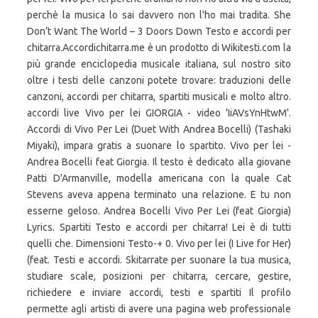
perchè la musica lo sai davvero non l'ho mai tradita. She
Don’t Want The World – 3 Doors Down Testo e accordi per
chitarra.Accordichitarra.me è un prodotto di Wikitesti.com la
più grande enciclopedia musicale italiana, sul nostro sito
oltre i testi delle canzoni potete trovare: traduzioni delle
canzoni, accordi per chitarra, spartiti musicali e molto altro.
accordi live Vivo per lei GIORGIA - video 'IiAVsYnHtwM'.
Accordi di Vivo Per Lei (Duet With Andrea Bocelli) (Tashaki
Miyaki), impara gratis a suonare lo spartito. Vivo per lei -
Andrea Bocelli feat Giorgia. Il testo è dedicato alla giovane
Patti D'Armanville, modella americana con la quale Cat
Stevens aveva appena terminato una relazione. E tu non
esserne geloso. Andrea Bocelli Vivo Per Lei (feat Giorgia)
Lyrics. Spartiti Testo e accordi per chitarra! Lei è di tutti
quelli che. Dimensioni Testo-+ 0. Vivo per lei (I Live for Her)
(feat. Testi e accordi. Skitarrate per suonare la tua musica,
studiare scale, posizioni per chitarra, cercare, gestire,
richiedere e inviare accordi, testi e spartiti Il profilo
permette agli artisti di avere una pagina web professionale