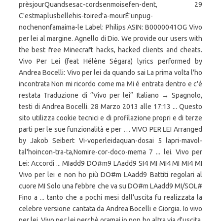
prèsjourQuandsesac-cordsenmoisefen-dent, 29
C'estmaplusbellehis-toired'a-mourÈ'unpug-
nochenonfamaima-le Label: Philips ASIN: B0000041OG Vivo
per lei al margine. Agnello di Dio. We provide our users with
the best free Minecraft hacks, hacked clients and cheats.
Vivo Per Lei (feat Hélène Ségara) lyrics performed by
Andrea Bocelli: Vivo per lei da quando sai La prima volta l'ho
incontrata Non mi ricordo come ma Mi é entrata dentro e c'é
restata Traduzione di “Vivo per lei” Italiano → Spagnolo,
testi di Andrea Bocelli. 28 Marzo 2013 alle 17:13 ... Questo
sito utilizza cookie tecnici e di profilazione propri e di terze
parti per le sue funzionalità e per … VIVO PER LEI Arranged
by Jakob Seibert Vi-voperleidaquan-dosai 5 lapri-mavol-
tal'hoincon-tra-ta,Nomire-cor-doco-mema 7 ... lei. Vivo per
Lei: Accordi ... MIadd9 DO#m9 LAadd9 SI4 MI MI4 MI MI4 MI
Vivo per lei e non ho più DO#m LAadd9 Battiti regolari al
cuore MI Solo una febbre che va su DO#m LAadd9 MI/SOL#
Fino a ... tanto che a pochi mesi dall'uscita fu realizzata la
celebre versione cantata da Andrea Bocelli e Giorgia. Io vivo
per lei. Vivo per lei perchè oramai io non ho altra via d'uscita,