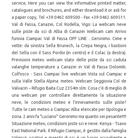
service, Here you can view the informative printed matter,
catalogues and brochures, and either download it or ask for
a paper copy, Tel +39 0462 609500 - Fax +39 0462 609511.
Val di Fassa, Canazei, Col Rodella, Vigo: La webcam neve
sulle piste da sci di Alba di Canazei Webcam cam Arrivo
funivia Ciampac Val di Fassa OFF LINE . Geronimo. Cime e
vette: da sinistra Sella Brunech, la Crepa Neigra, i bastioni
del Sella con il Sass Pordoi (in centro) e il Colac (a destra).
Previsioni meteo webcam stato delle piste da sci caduta
valanghe temperature a Canazei in Val di Fassa Dolomiti.
Colfosco - Sass Ciampac live webcam Vista sul Ciampac e
sulla Valle Stella Alpina. meteo. Webcam Seggiovia Col de
Valvacin – Rifugio Baita Cuz 2354m slm. Cosa c'è di meglio di
una webcam per controllare direttamente la situazione
neve, le condizioni meteo e l'innevamento sulle piste?
Tutte le cam meteo a Ciampac Alba elencate per tipologia e
zona. 2 anni fa "Luciano" Geronimo ma quanto sei pesante!!!!!
Situazione meteo, condizioni piste sci e neve. Kenya - Tsavo
East National Park. Il Rifugio Ciampac, è gestito dalla famiglia
Valeruz, sciatori e maestri di sci, è un luogo accogliente e