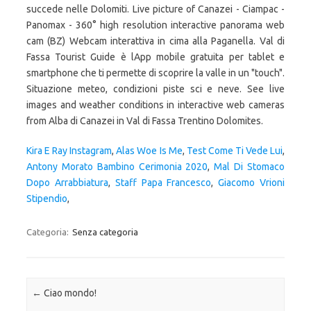
succede nelle Dolomiti. Live picture of Canazei - Ciampac -
Panomax - 360° high resolution interactive panorama web
cam (BZ) Webcam interattiva in cima alla Paganella. Val di
Fassa Tourist Guide è lApp mobile gratuita per tablet e
smartphone che ti permette di scoprire la valle in un "touch".
Situazione meteo, condizioni piste sci e neve. See live
images and weather conditions in interactive web cameras
from Alba di Canazei in Val di Fassa Trentino Dolomites.
Kira E Ray Instagram
,
Alas Woe Is Me
,
Test Come Ti Vede Lui
,
Antony Morato Bambino Cerimonia 2020
,
Mal Di Stomaco
Dopo Arrabbiatura
,
Staff Papa Francesco
,
Giacomo Vrioni
Stipendio
,
Categoria:
Senza categoria
Navigazione articolo
←
Ciao mondo!