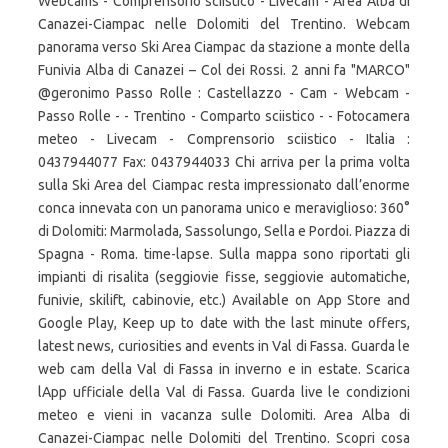
Webcams - Comprensorio sciistico - Livecam - Area Alba di
Canazei-Ciampac nelle Dolomiti del Trentino. Webcam
panorama verso Ski Area Ciampac da stazione a monte della
Funivia Alba di Canazei – Col dei Rossi. 2 anni fa "MARCO"
@geronimo Passo Rolle : Castellazzo - Cam - Webcam -
Passo Rolle - - Trentino - Comparto sciistico - - Fotocamera
meteo - Livecam - Comprensorio sciistico - Italia :
0437944077 Fax: 0437944033 Chi arriva per la prima volta
sulla Ski Area del Ciampac resta impressionato dall’enorme
conca innevata con un panorama unico e meraviglioso: 360°
di Dolomiti: Marmolada, Sassolungo, Sella e Pordoi. Piazza di
Spagna - Roma. time-lapse. Sulla mappa sono riportati gli
impianti di risalita (seggiovie fisse, seggiovie automatiche,
funivie, skilift, cabinovie, etc.) Available on App Store and
Google Play, Keep up to date with the last minute offers,
latest news, curiosities and events in Val di Fassa. Guarda le
web cam della Val di Fassa in inverno e in estate. Scarica
lApp ufficiale della Val di Fassa. Guarda live le condizioni
meteo e vieni in vacanza sulle Dolomiti. Area Alba di
Canazei-Ciampac nelle Dolomiti del Trentino. Scopri cosa