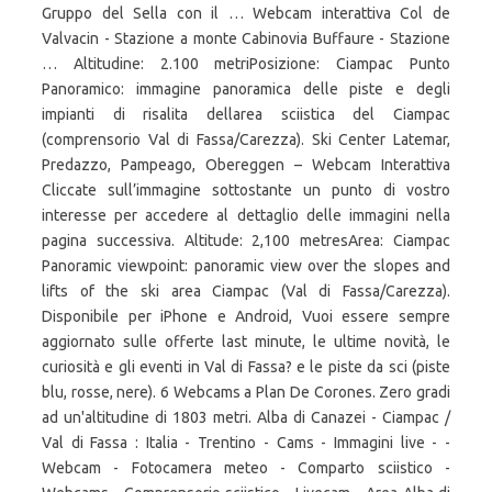
Gruppo del Sella con il … Webcam interattiva Col de
Valvacin - Stazione a monte Cabinovia Buffaure - Stazione
… Altitudine: 2.100 metriPosizione: Ciampac Punto
Panoramico: immagine panoramica delle piste e degli
impianti di risalita dellarea sciistica del Ciampac
(comprensorio Val di Fassa/Carezza). Ski Center Latemar,
Predazzo, Pampeago, Obereggen – Webcam Interattiva
Cliccate sull’immagine sottostante un punto di vostro
interesse per accedere al dettaglio delle immagini nella
pagina successiva. Altitude: 2,100 metresArea: Ciampac
Panoramic viewpoint: panoramic view over the slopes and
lifts of the ski area Ciampac (Val di Fassa/Carezza).
Disponibile per iPhone e Android, Vuoi essere sempre
aggiornato sulle offerte last minute, le ultime novità, le
curiosità e gli eventi in Val di Fassa? e le piste da sci (piste
blu, rosse, nere). 6 Webcams a Plan De Corones. Zero gradi
ad un'altitudine di 1803 metri. Alba di Canazei - Ciampac /
Val di Fassa : Italia - Trentino - Cams - Immagini live - -
Webcam - Fotocamera meteo - Comparto sciistico -