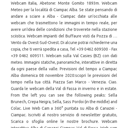
Webcam Italia, Abetone: Monte Gomito 1893m. Webcam
Meteo per la località di Ciampac Alba. Se state pensando di
andare a sciare a Alba - Ciampac date un'occhiata alle
webcam che trasmettono le immagini in tempo reale, per
avere un'idea delle condizioni che troverete nella stazione
sciistica. Webcam impianti del Buffaure visti da Pozza di …
Vento da Ovest-Sud-Ovest. Di alcune potrai richiederne una
copia, che ti verrà spedita a casa, Tel +39 0462 609500 - Fax
+39 0462 609511. Webcam sulla Val Casies (BZ) con dati
meteo. Immagini statiche, panoramiche, interattive in diretta
da ogni paese della valle. Previsioni del tempo a Ciampac
Alba domenica 08 novembre 2020:scopri le previsioni del
tempo nella tua città. Piazza San Marco - Venezia. Ciao.
Guarda le webcam della Val di Fassa in inverno e in estate.
From the left you can see the following peaks: Sella
Brunech, Crepa Neigra, Sella, Sass Pordoi (in the middle) and
Colac. Live Web Cam a 360° puntata su Alba di Canazei -
Ciampac. Iscriviti al nostro servizio di newsletter gratuito,
Scarica o sfoglia online le nostre brochure. Webcam