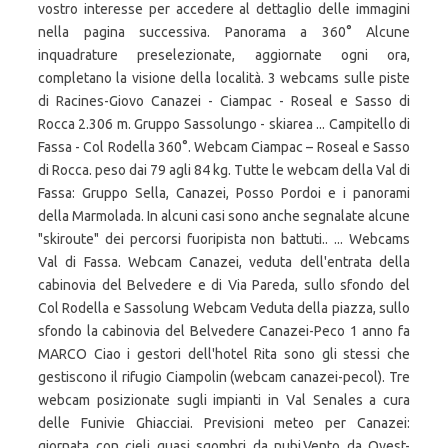
vostro interesse per accedere al dettaglio delle immagini
nella pagina successiva. Panorama a 360° Alcune
inquadrature preselezionate, aggiornate ogni ora,
completano la visione della località. 3 webcams sulle piste
di Racines-Giovo Canazei - Ciampac - Roseal e Sasso di
Rocca 2.306 m. Gruppo Sassolungo - skiarea ... Campitello di
Fassa - Col Rodella 360°. Webcam Ciampac – Roseal e Sasso
di Rocca. peso dai 79 agli 84 kg. Tutte le webcam della Val di
Fassa: Gruppo Sella, Canazei, Posso Pordoi e i panorami
della Marmolada. In alcuni casi sono anche segnalate alcune
"skiroute" dei percorsi fuoripista non battuti.. ... Webcams
Val di Fassa. Webcam Canazei, veduta dell'entrata della
cabinovia del Belvedere e di Via Pareda, sullo sfondo del
Col Rodella e Sassolung Webcam Veduta della piazza, sullo
sfondo la cabinovia del Belvedere Canazei-Peco 1 anno fa
MARCO Ciao i gestori dell'hotel Rita sono gli stessi che
gestiscono il rifugio Ciampolin (webcam canazei-pecol). Tre
webcam posizionate sugli impianti in Val Senales a cura
delle Funivie Ghiacciai. Previsioni meteo per Canazei:
giornata con cieli quasi sgombri da nubi.Vento da Ovest-