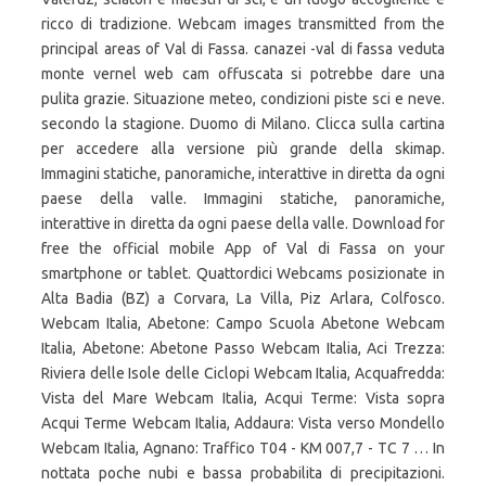
ricco di tradizione. Webcam images transmitted from the
principal areas of Val di Fassa. canazei -val di fassa veduta
monte vernel web cam offuscata si potrebbe dare una
pulita grazie. Situazione meteo, condizioni piste sci e neve.
secondo la stagione. Duomo di Milano. Clicca sulla cartina
per accedere alla versione più grande della skimap.
Immagini statiche, panoramiche, interattive in diretta da ogni
paese della valle. Immagini statiche, panoramiche,
interattive in diretta da ogni paese della valle. Download for
free the official mobile App of Val di Fassa on your
smartphone or tablet. Quattordici Webcams posizionate in
Alta Badia (BZ) a Corvara, La Villa, Piz Arlara, Colfosco.
Webcam Italia, Abetone: Campo Scuola Abetone Webcam
Italia, Abetone: Abetone Passo Webcam Italia, Aci Trezza:
Riviera delle Isole delle Ciclopi Webcam Italia, Acquafredda:
Vista del Mare Webcam Italia, Acqui Terme: Vista sopra
Acqui Terme Webcam Italia, Addaura: Vista verso Mondello
Webcam Italia, Agnano: Traffico T04 - KM 007,7 - TC 7 … In
nottata poche nubi e bassa probabilita di precipitazioni.