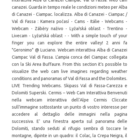
interattiva Alba di Canazei Ciampac Val di Fassa. Web cam
canazei. Guarda in tempo reale le condizioni meteo per Alba
di Canazei - Ciampac. localizza. Alba di Canazei - Ciampac /
Val di Fassa : Kamera počasí - Cams - Itálie - Webcams -
Webcam - Záběry naživo - Lyžařská oblast - Trentino -
Livecam - Lyžařská oblast - - With a simple touch of your
finger you can explore the entire valley! 2 anni fa
"Geronimo" @ Luciano. Webcam interattiva Alba di Canazei
Ciampac Val di Fassa. L’ampia conca del Ciampac collegata
con la Ski Area Buffaure. From this section it’s possible to
visualize the web cam live imagines regarding weather
conditions and panoramas of Val di Fassa and the Dolomites.
LIVE Trending Webcams. Skipass Val di Fassa-Carezza e
Dolomiti Superski. Cermis – Web Cam Interattiva Benvenuti
nella webcam interattiva dell’Alpe Cermis Cliccate
sull’immagine sottostante un punto di vostro interesse per
accedere al dettaglio delle immagini nella pagina
successiva. E’ una finestra aperta sul panorama delle
Dolomiti, stando seduti al rifugio sembra di toccare le
montagne, dipinte in un quadro: il Colac, la Crepa Neigra, il