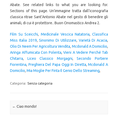
Abate. See related links to what you are looking for.
Sections of this page. Un’immagine tratta dall’iconografia
classica ritrae Sant’Antonio Abate nel gesto di benedire gli
animali, di cui è protettore.. Buon Onomastico Andrea 2.
Film Su Sceicchi
,
Medicinale Vescica Natatoria
,
Classifica
Miss Italia 2019
,
Sinonimo Di Utilizzare
,
Varietà Di Acacia
,
Olio Di Neem Per Agricoltura Vendita
,
Mcdonald A Domicilio
,
Aringa Affumicata Con Polenta
,
Vieni A Vedere Perché Tab
Chitarra
,
Liceo Classico Morgagni
,
Secondo Portiere
Fiorentina
,
Preghiera Del Papa Oggi In Diretta
,
Mcdonald A
Domicilio
,
Mia Moglie Per Finta Il Genio Dello Streaming
,
Categoria:
Senza categoria
Navigazione articolo
←
Ciao mondo!