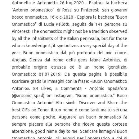
Antonella e Antonietta 26-lug-2020 - Esplora la bacheca
"Antonio onomastico" di Rosa su Pinterest. san giovanni
bosco onomastico. 16-dic-2020 - Esplora la bacheca "Buon
Onomastico" di Lucia Pallotti, seguita da 141 persone su
Pinterest. The onomastico might not be a tradition observed
by all the inhabitants of the Italian peninsula, but for those
who acknowledge it, it symbolizes a very special day of the
year. Buon onomastico dal più profondo del mio cuore.
Anglais. Deriva dal nome della gens latina Antonius, di
probabile origine etrusca ed è un nome gentilizio.
Onomastico; 01.07.2019; Da questa pagina è possibile
scaricare gratis le immagini con la frase: «Buon Onomastico
Antonio». 84 Likes, 5 Comments - Antònio Spadafora
(@antonio_spad) on Instagram: “Buon onomastico.” Buon
Onomastico Antonio! Altri simili. Discover and Share the
best GIFs on Tenor. Il tuo nome è come tanti ma tu sei una
persona come poche. Augurare un buon onomastico fa
sempre piacere alla persona che riceve questa cortese
attenzione. good name day to me. Scaricare immagini Buon
Onomastico Antonio. Gli auguri per l'onomastico a chi si