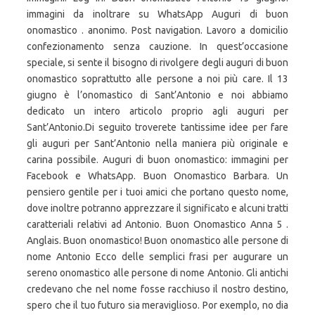
immagini da inoltrare su WhatsApp Auguri di buon
onomastico . anonimo. Post navigation. Lavoro a domicilio
confezionamento senza cauzione. In quest’occasione
speciale, si sente il bisogno di rivolgere degli auguri di buon
onomastico soprattutto alle persone a noi più care. Il 13
giugno è l’onomastico di Sant’Antonio e noi abbiamo
dedicato un intero articolo proprio agli auguri per
Sant’Antonio.Di seguito troverete tantissime idee per fare
gli auguri per Sant’Antonio nella maniera più originale e
carina possibile. Auguri di buon onomastico: immagini per
Facebook e WhatsApp. Buon Onomastico Barbara. Un
pensiero gentile per i tuoi amici che portano questo nome,
dove inoltre potranno apprezzare il significato e alcuni tratti
caratteriali relativi ad Antonio. Buon Onomastico Anna 5 .
Anglais. Buon onomastico! Buon onomastico alle persone di
nome Antonio Ecco delle semplici frasi per augurare un
sereno onomastico alle persone di nome Antonio. Gli antichi
credevano che nel nome fosse racchiuso il nostro destino,
spero che il tuo futuro sia meraviglioso. Por exemplo, no dia