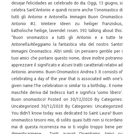
desejar felicidades ao celebrado do dia. Oggi, 13 giugno, si
celebra Sant’Antonio e quindi ricorre anche l’onomastico di
tutti gli Antonio e Antonella. Immagini Buon Onomastico
Antonio #2. Weitere Ideen zu heiliger franziskus,
katholische heilige, lavendel rosen. 392 talking about this.
“Buon onomastico a tutti gli Antonio e a tutte le
Antonella.Rileggiamo la fantastica vita del nostro Santo!
Immagini Onomastico. Altri simili. Un pensiero gentile per i
tuoi amici che portano questo nome, dove inoltre potranno
apprezzare il significato e alcuni tratti caratteriali relativi ad
Antonio. anonimo. Buon Onomastico Andrea 3. It consists of
celebrating a day of the year that is associated with one's
given name.The celebration is similar to a birthday.. Il nome
maschile deriva dal tedesco kart e significa 'uomo libero'.
Buon onomastico! Posted on 30/12/2020 By Categories:
Uncategorized 30/12/2020 By Categories: Uncategorized
You didn’t know today was dedicated to Saint Laura? Buon
onomastico tesoro mio, di solito quasi tutti non si ricordano
mai di questa ricorrenza ma io ti voglio troppo bene per
dimenticarmene… Tanti auguri! Diventiamo Amici su