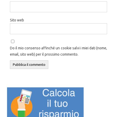
Sito web
Do il mio consenso affinché un cookie salvi i miei dati (nome,
email, sito web) per il prossimo commento.