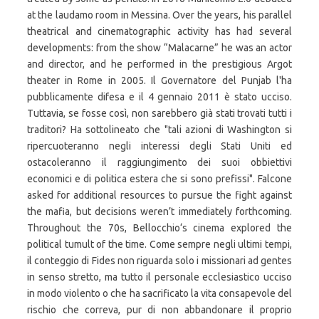
at the laudamo room in Messina. Over the years, his parallel
theatrical and cinematographic activity has had several
developments: from the show “Malacarne” he was an actor
and director, and he performed in the prestigious Argot
theater in Rome in 2005. Il Governatore del Punjab l'ha
pubblicamente difesa e il 4 gennaio 2011 è stato ucciso.
Tuttavia, se fosse così, non sarebbero già stati trovati tutti i
traditori? Ha sottolineato che "tali azioni di Washington si
ripercuoteranno negli interessi degli Stati Uniti ed
ostacoleranno il raggiungimento dei suoi obbiettivi
economici e di politica estera che si sono prefissi". Falcone
asked for additional resources to pursue the fight against
the mafia, but decisions weren’t immediately forthcoming.
Throughout the 70s, Bellocchio‘s cinema explored the
political tumult of the time. Come sempre negli ultimi tempi,
il conteggio di Fides non riguarda solo i missionari ad gentes
in senso stretto, ma tutto il personale ecclesiastico ucciso
in modo violento o che ha sacrificato la vita consapevole del
rischio che correva, pur di non abbandonare il proprio