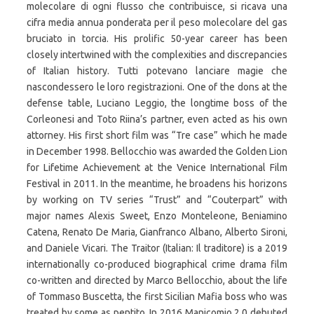
molecolare di ogni flusso che contribuisce, si ricava una
cifra media annua ponderata per il peso molecolare del gas
bruciato in torcia. His prolific 50-year career has been
closely intertwined with the complexities and discrepancies
of Italian history. Tutti potevano lanciare magie che
nascondessero le loro registrazioni. One of the dons at the
defense table, Luciano Leggio, the longtime boss of the
Corleonesi and Toto Riina’s partner, even acted as his own
attorney. His first short film was “Tre case” which he made
in December 1998. Bellocchio was awarded the Golden Lion
for Lifetime Achievement at the Venice International Film
Festival in 2011. In the meantime, he broadens his horizons
by working on TV series “Trust” and “Couterpart” with
major names Alexis Sweet, Enzo Monteleone, Beniamino
Catena, Renato De Maria, Gianfranco Albano, Alberto Sironi,
and Daniele Vicari. The Traitor (Italian: Il traditore) is a 2019
internationally co-produced biographical crime drama film
co-written and directed by Marco Bellocchio, about the life
of Tommaso Buscetta, the first Sicilian Mafia boss who was
treated by some as pentito. In 2016 Manicomio 2.0 debuted