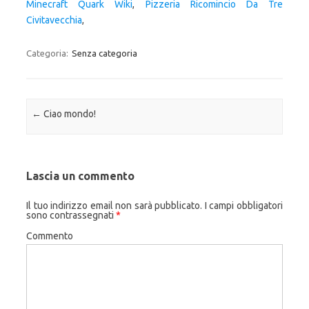
Minecraft Quark Wiki
,
Pizzeria Ricomincio Da Tre
Civitavecchia
,
Categoria:
Senza categoria
Navigazione articolo
←
Ciao mondo!
Lascia un commento
Il tuo indirizzo email non sarà pubblicato.
I campi obbligatori
sono contrassegnati
*
Commento