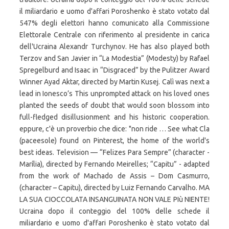
il miliardario e uomo d'affari Poroshenko è stato votato dal
547% degli elettori hanno comunicato alla Commissione
Elettorale Centrale con riferimento al presidente in carica
dell'Ucraina Alexandr Turchynov. He has also played both
Terzov and San Javier in “La Modestia” (Modesty) by Rafael
Spregelburd and Isaac in “Disgraced” by the Pulitzer Award
Winner Ayad Aktar, directed by Martin Kusej. Calì was next a
lead in Ionesco’s This unprompted attack on his loved ones
planted the seeds of doubt that would soon blossom into
full-fledged disillusionment and his historic cooperation.
eppure, c'è un proverbio che dice: "non ride … See what Cla
(paceesole) found on Pinterest, the home of the world's
best ideas. Television — “Felizes Para Sempre” (character -
Marília), directed by Fernando Meirelles; “Capitu” - adapted
from the work of Machado de Assis – Dom Casmurro,
(character – Capitu), directed by Luiz Fernando Carvalho. MA
LA SUA CIOCCOLATA INSANGUINATA NON VALE PIù NIENTE!
Ucraina dopo il conteggio del 100% delle schede il
miliardario e uomo d'affari Poroshenko è stato votato dal