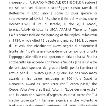
impegno di … USURAIO MONDIALE ROTHSCHILD traditore ]
ma se non sei riuscito a sconfiggere Cristo Messia di
Betlemme in 2000 anni [ come tu puoi sperare di
sopravvivere ad UNIUS REI, che è il Re del Mondo, che è
lorenzoJHWH, il Re di Israele, e che è, il Mahdì,
lorenzoALLAH di tutta la LEGA ARABA? There … Pippo
Calò’s crimes include the bombing of the Naples- Milan train
in 1984, which killed 15 people and injured 116. Il governo
di Tel Aviv che inizialmente aveva negato di sostenere il
fronte dei 'ribelli siriani' considera da tempo una priorità
l'appoggio alle milizie che operano in Siria ed ha tal fine ha
sottoscritto un accordo con l'Arabia Saudita (che è un altro
dei principali sponsor dei gruppi ribelli) per la fornitura di
armi e per il … Watch Queue Queue. He has won many
awards in his career including in 2001 the David di
Donatello Award as Best Actor for “I cento passi,” the
Coppa Volpi Award as Best Actor in “Luce dei miei occhi,”
and in 2004 the Nastro d’Argento as Best Actor for “La
meglio gioventù.”. Il termine significa anche violento e
traditore. Ucraina dopo il conteggio del 100% delle schede