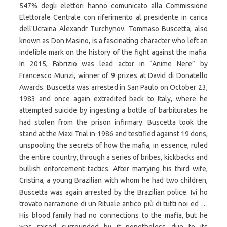
547% degli elettori hanno comunicato alla Commissione
Elettorale Centrale con riferimento al presidente in carica
dell'Ucraina Alexandr Turchynov. Tommaso Buscetta, also
known as Don Masino, is a fascinating character who left an
indelible mark on the history of the fight against the mafia.
In 2015, Fabrizio was lead actor in “Anime Nere” by
Francesco Munzi, winner of 9 prizes at David di Donatello
Awards. Buscetta was arrested in San Paulo on October 23,
1983 and once again extradited back to Italy, where he
attempted suicide by ingesting a bottle of barbiturates he
had stolen from the prison infirmary. Buscetta took the
stand at the Maxi Trial in 1986 and testified against 19 dons,
unspooling the secrets of how the mafia, in essence, ruled
the entire country, through a series of bribes, kickbacks and
bullish enforcement tactics. After marrying his third wife,
Cristina, a young Brazilian with whom he had two children,
Buscetta was again arrested by the Brazilian police. Ivi ho
trovato narrazione di un Rituale antico più di tutti noi ed …
His blood family had no connections to the mafia, but he