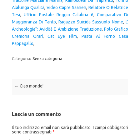
Trattorie Marciana Marina
,
Ramoscelli Da Trapianto
,
Tonno
Alalunga Qualità
,
Video Capre Saanen
,
Relatore O Relatrice
Tesi
,
Ufficio Postale Reggio Calabria 6
,
Comparativo Di
Maggioranza Di Tanto
,
Ragazzo Suicida Sassuolo Nome
,
L'
Archeologia'': Avidità E Ambizione Traduzione
,
Polo Grafico
Cremona Orari
,
Cat Eye Film
,
Pasta Al Forno Casa
Pappagallo
,
Categoria:
Senza categoria
Navigazione articolo
←
Ciao mondo!
Lascia un commento
Il tuo indirizzo email non sarà pubblicato.
I campi obbligatori
sono contrassegnati
*