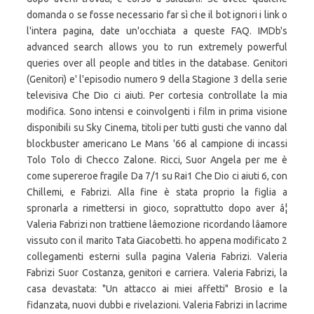
domanda o se fosse necessario far sì che il bot ignori i link o
l'intera pagina, date un'occhiata a queste FAQ. IMDb's
advanced search allows you to run extremely powerful
queries over all people and titles in the database. Genitori
(Genitori) e' l'episodio numero 9 della Stagione 3 della serie
televisiva Che Dio ci aiuti. Per cortesia controllate la mia
modifica. Sono intensi e coinvolgenti i film in prima visione
disponibili su Sky Cinema, titoli per tutti gusti che vanno dal
blockbuster americano Le Mans '66 al campione di incassi
Tolo Tolo di Checco Zalone. Ricci, Suor Angela per me è
come supereroe fragile Da 7/1 su Rai1 Che Dio ci aiuti 6, con
Chillemi, e Fabrizi. Alla fine è stata proprio la figlia a
spronarla a rimettersi in gioco, soprattutto dopo aver â¦
Valeria Fabrizi non trattiene lâemozione ricordando lâamore
vissuto con il marito Tata Giacobetti. ho appena modificato 2
collegamenti esterni sulla pagina Valeria Fabrizi. Valeria
Fabrizi Suor Costanza, genitori e carriera. Valeria Fabrizi, la
casa devastata: "Un attacco ai miei affetti" Brosio e la
fidanzata, nuovi dubbi e rivelazioni. Valeria Fabrizi in lacrime