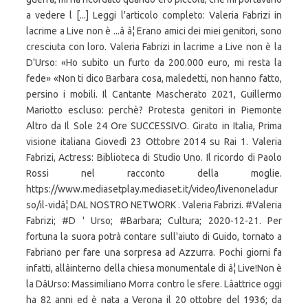
a vedere l [...] Leggi l'articolo completo: Valeria Fabrizi in
lacrime a Live non è ...â â¦ Erano amici dei miei genitori, sono
cresciuta con loro. Valeria Fabrizi in lacrime a Live non è la
D'Urso: «Ho subito un furto da 200.000 euro, mi resta la
fede» «Non ti dico Barbara cosa, maledetti, non hanno fatto,
persino i mobili. Il Cantante Mascherato 2021, Guillermo
Mariotto escluso: perchè? Protesta genitori in Piemonte
Altro da Il Sole 24 Ore SUCCESSIVO. Girato in Italia, Prima
visione italiana Giovedì 23 Ottobre 2014 su Rai 1. Valeria
Fabrizi, Actress: Biblioteca di Studio Uno. Il ricordo di Paolo
Rossi nel racconto della moglie.
https://www.mediasetplay.mediaset.it/video/livenoneladur
so/il-vidâ¦ DAL NOSTRO NETWORK . Valeria Fabrizi. #Valeria
Fabrizi; #D ' Urso; #Barbara; Cultura; 2020-12-21. Per
fortuna la suora potrà contare sull'aiuto di Guido, tornato a
Fabriano per fare una sorpresa ad Azzurra. Pochi giorni fa
infatti, allâinterno della chiesa monumentale di â¦ Live!Non è
la DâUrso: Massimiliano Morra contro le sfere. Lâattrice oggi
ha 82 anni ed è nata a Verona il 20 ottobre del 1936; da