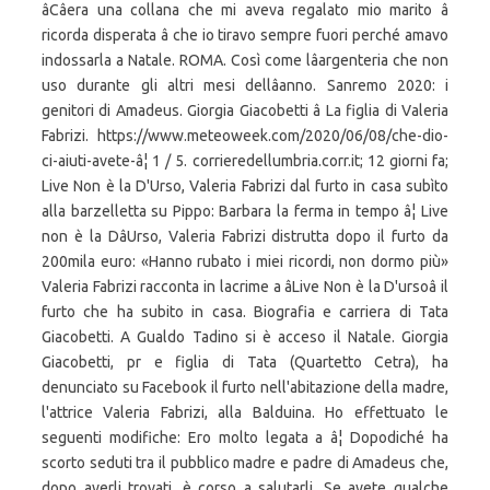
âCâera una collana che mi aveva regalato mio marito â
ricorda disperata â che io tiravo sempre fuori perché amavo
indossarla a Natale. ROMA. Così come lâargenteria che non
uso durante gli altri mesi dellâanno. Sanremo 2020: i
genitori di Amadeus. Giorgia Giacobetti â La figlia di Valeria
Fabrizi. https://www.meteoweek.com/2020/06/08/che-dio-
ci-aiuti-avete-â¦ 1 / 5. corrieredellumbria.corr.it; 12 giorni fa;
Live Non è la D'Urso, Valeria Fabrizi dal furto in casa subìto
alla barzelletta su Pippo: Barbara la ferma in tempo â¦ Live
non è la DâUrso, Valeria Fabrizi distrutta dopo il furto da
200mila euro: «Hanno rubato i miei ricordi, non dormo più»
Valeria Fabrizi racconta in lacrime a âLive Non è la D'ursoâ il
furto che ha subito in casa. Biografia e carriera di Tata
Giacobetti. A Gualdo Tadino si è acceso il Natale. Giorgia
Giacobetti, pr e figlia di Tata (Quartetto Cetra), ha
denunciato su Facebook il furto nell'abitazione della madre,
l'attrice Valeria Fabrizi, alla Balduina. Ho effettuato le
seguenti modifiche: Ero molto legata a â¦ Dopodiché ha
scorto seduti tra il pubblico madre e padre di Amadeus che,
dopo averli trovati, è corso a salutarli. Se avete qualche