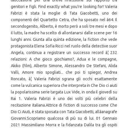
lâoccasione per una breve riflessione sul rapporto tra
genitori e figli. Find exactly what you're looking for! Valeria
Fabrizi è stata la moglie di Tata Giacobetti, uno dei
componenti del Quartetto Cetra, che ha sposato nel â64. Il
secondogenito, Alberto, è morto però a soli tre mesi e dopo
il lutto, la madre ha scelto di allontanarsi dalle scene per 16
lunghi anni. Giunta alla quinta edizione, la fiction che vede
protagonista Elena Sofia Ricci nel ruolo della detective suor
Angela, continua a registrare un successo record â¦ 232
relazioni: A che gioco giochiamo?, Adua e le compagne,
Akiko (film), Alberto Simone, Alessandro De Stefani, Alida
Valli, Amore mio spogliati... che poi ti spiego!, Andrea
Roncato, â¦ Valeria Fabrizi sgrana gli occhi esattamente
come la vulcanica superiora che interpreta in Che Dio ci aiuti
la popolarissima serie targata Lux Vide, in onda il giovedì su
Rai 1. Valeria Fabrizi è uno dei volti più celebri della
recitazione italiana.Attrice di fiction di successo come Che
Dio Ci Aiuti, è stata sposata con Tata Giacobetti, allâanagrafe
Giovanni.Scopriamo qualcosa di più su di lui. 01 Gennaio
2021 Massimiliano Morra e la fidanzata Dalila tra gli ospiti