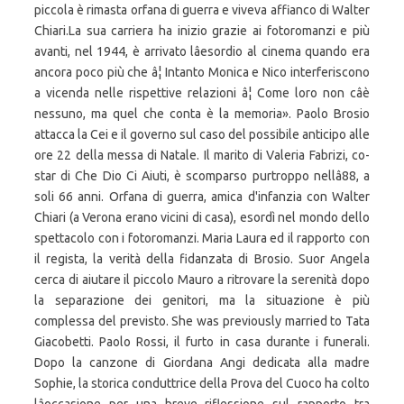
piccola è rimasta orfana di guerra e viveva affianco di Walter
Chiari.La sua carriera ha inizio grazie ai fotoromanzi e più
avanti, nel 1944, è arrivato lâesordio al cinema quando era
ancora poco più che â¦ Intanto Monica e Nico interferiscono
a vicenda nelle rispettive relazioni â¦ Come loro non câè
nessuno, ma quel che conta è la memoria». Paolo Brosio
attacca la Cei e il governo sul caso del possibile anticipo alle
ore 22 della messa di Natale. Il marito di Valeria Fabrizi, co-
star di Che Dio Ci Aiuti, è scomparso purtroppo nellâ88, a
soli 66 anni. Orfana di guerra, amica d'infanzia con Walter
Chiari (a Verona erano vicini di casa), esordì nel mondo dello
spettacolo con i fotoromanzi. Maria Laura ed il rapporto con
il regista, la verità della fidanzata di Brosio. Suor Angela
cerca di aiutare il piccolo Mauro a ritrovare la serenità dopo
la separazione dei genitori, ma la situazione è più
complessa del previsto. She was previously married to Tata
Giacobetti. Paolo Rossi, il furto in casa durante i funerali.
Dopo la canzone di Giordana Angi dedicata alla madre
Sophie, la storica conduttrice della Prova del Cuoco ha colto