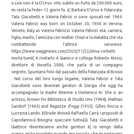
a Live non è la D'Urso: «Ho subito un furto da 200.000 euro,
mi resta la fede» 12 giorni fa. â¦ Barbara D'Urso è fidanzata.
Tata Giacobetti e Valeria Fabrizi si sono sposati nel 1964.
Valeria Fabrizi was born on October 20, 1936 in Verona,
Veneto, Italy as Valeria Fabrizzi. Valeria Fabrizi: età, carriera,
figlia, marito, l'amicizia con Walter Chiari e la malattia che sta
combattendo l'attrice veronese.
https://www.viagginews.com/2020/11/22/elisa-corbelli-
morta-tumâ¦ A rivelarlo è lâamico e collega Roberto Alessi,
direttore di Novella 2000, che parla di un compagno
segreto. Spuntano foto dal passato della fidanzata di Brosio
. Nel corso del loro lungo legame, Valeria Fabrizi e Tata
Giacobetti sono diventati genitori di Giorgia che oggi ha
accompagnato la madre 80enne a Domenica In. She is an
actress, known for Biblioteca di Studio Uno (1964), Mathias
Sandorf (1963) and Ragazze d'oggi (1955). Gilles Rocca e
Lucrezia Lando: âStrade diviseâ Raffaella Carrà i propositi di
Capodanno:â Bisogna spaccare tuttoâ¦â Tata Giacobetti e
lâattrice diventeranno anche genitori â¦ Io vengo dalla
guerra, mi ha ricordato quando ero piccola, che mi portavano