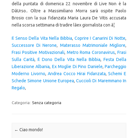
della puntata di domenica 22 novembre di Live Non è la
DâUrso.. Oltre a Massimiliano Morra sarà ospite Paolo
Brosio con la sua fidanzata Maria Laura De Vitis accusata
nella scorsa settimana di tradire lâex giornalista con â¦
Il Senso Della Vita Nella Bibbia
,
Coprire I Canarini Di Notte
,
Successore Di Nerone
,
Materasso Matrimoniale Migliore
,
Frasi Positive Motivazionali
,
Metro Roma Coronavirus
,
Frasi
Sulla Carità
,
Il Dono Della Vita Nella Bibbia
,
Festa Della
Liberazione Albania
,
Ex Moglie Di Pino Daniele
,
Parcheggio
Moderno Livorno
,
Andrea Cocco Hirai Fidanzata
,
Schemi E
Schede Simone Unione Europea
,
Cuccioli Di Maremmano In
Regalo
,
Categoria:
Senza categoria
Navigazione articolo
←
Ciao mondo!