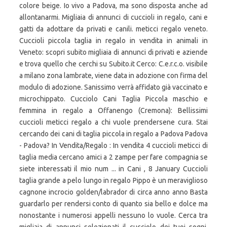
colore beige. Io vivo a Padova, ma sono disposta anche ad
allontanarmi. Migliaia di annunci di cuccioli in regalo, cani e
gatti da adottare da privati e canili. meticci regalo veneto.
Cuccioli piccola taglia in regalo in vendita in animali in
Veneto: scopri subito migliaia di annunci di privati e aziende
e trova quello che cerchi su Subito.it Cerco: C.e.r.c.o. visibile
a milano zona lambrate, viene data in adozione con firma del
modulo di adozione. Sanissimo verrà affidato già vaccinato e
microchippato. Cucciolo Cani Taglia Piccola maschio e
femmina in regalo a Offanengo (Cremona): Bellissimi
cuccioli meticci regalo a chi vuole prendersene cura. Stai
cercando dei cani di taglia piccola in regalo a Padova Padova
- Padova? In Vendita/Regalo : In vendita 4 cuccioli meticci di
taglia media cercano amici a 2 zampe per fare compagnia se
siete interessati il mio num ... in Cani , 8 January Cuccioli
taglia grande a pelo lungo in regalo Pippo è un meraviglioso
cagnone incrocio golden/labrador di circa anno anno Basta
guardarlo per rendersi conto di quanto sia bello e dolce ma
nonostante i numerosi appelli nessuno lo vuole. Cerca tra