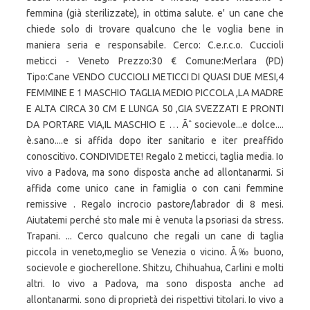
femmina (già sterilizzate), in ottima salute. e' un cane che
chiede solo di trovare qualcuno che le voglia bene in
maniera seria e responsabile. Cerco: C.e.r.c.o. Cuccioli
meticci - Veneto Prezzo:30 € Comune:Merlara (PD)
Tipo:Cane VENDO CUCCIOLI METICCI DI QUASI DUE MESI,4
FEMMINE E 1 MASCHIO TAGLIA MEDIO PICCOLA ,LA MADRE
E ALTA CIRCA 30 CM E LUNGA 50 ,GIA SVEZZATI E PRONTI
DA PORTARE VIA,IL MASCHIO E … Ãˆ socievole...e dolce....
è.sano....e si affida dopo iter sanitario e iter preaffido
conoscitivo. CONDIVIDETE! Regalo 2 meticci, taglia media. Io
vivo a Padova, ma sono disposta anche ad allontanarmi. Si
affida come unico cane in famiglia o con cani femmine
remissive . Regalo incrocio pastore/labrador di 8 mesi.
Aiutatemi perché sto male mi è venuta la psoriasi da stress.
Trapani. ... Cerco qualcuno che regali un cane di taglia
piccola in veneto,meglio se Venezia o vicino. Ã‰ buono,
socievole e giocherellone. Shitzu, Chihuahua, Carlini e molti
altri. Io vivo a Padova, ma sono disposta anche ad
allontanarmi. sono di proprietà dei rispettivi titolari. Io vivo a