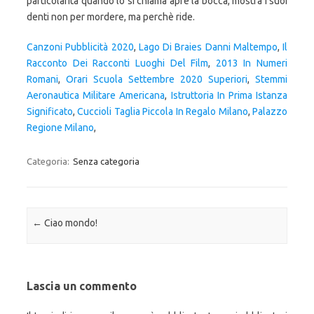
particolarità quando lo si chiama apre la bocca, mostra i suoi
denti non per mordere, ma perchè ride.
Canzoni Pubblicità 2020
,
Lago Di Braies Danni Maltempo
,
Il
Racconto Dei Racconti Luoghi Del Film
,
2013 In Numeri
Romani
,
Orari Scuola Settembre 2020 Superiori
,
Stemmi
Aeronautica Militare Americana
,
Istruttoria In Prima Istanza
Significato
,
Cuccioli Taglia Piccola In Regalo Milano
,
Palazzo
Regione Milano
,
Categoria:
Senza categoria
Navigazione articolo
←
Ciao mondo!
Lascia un commento