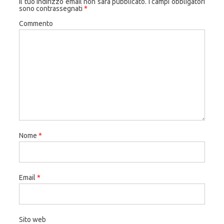
Il tuo indirizzo email non sarà pubblicato.
I campi obbligatori
sono contrassegnati
*
Commento
Nome
*
Email
*
Sito web