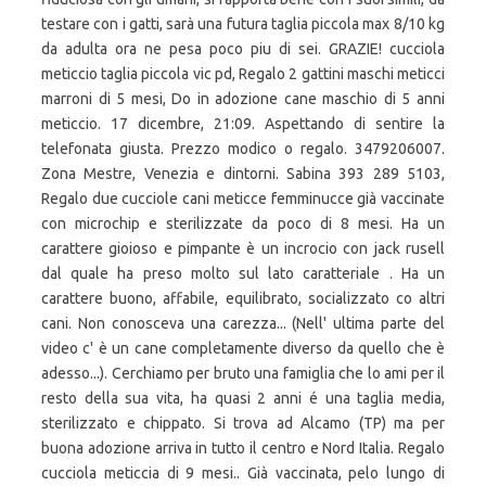
testare con i gatti, sarà una futura taglia piccola max 8/10 kg
da adulta ora ne pesa poco piu di sei. GRAZIE! cucciola
meticcio taglia piccola vic pd, Regalo 2 gattini maschi meticci
marroni di 5 mesi, Do in adozione cane maschio di 5 anni
meticcio. 17 dicembre, 21:09. Aspettando di sentire la
telefonata giusta. Prezzo modico o regalo. 3479206007.
Zona Mestre, Venezia e dintorni. Sabina 393 289 5103,
Regalo due cucciole cani meticce femminucce già vaccinate
con microchip e sterilizzate da poco di 8 mesi. Ha un
carattere gioioso e pimpante è un incrocio con jack rusell
dal quale ha preso molto sul lato caratteriale . Ha un
carattere buono, affabile, equilibrato, socializzato co altri
cani. Non conosceva una carezza... (Nell' ultima parte del
video c' è un cane completamente diverso da quello che è
adesso...). Cerchiamo per bruto una famiglia che lo ami per il
resto della sua vita, ha quasi 2 anni é una taglia media,
sterilizzato e chippato. Si trova ad Alcamo (TP) ma per
buona adozione arriva in tutto il centro e Nord Italia. Regalo
cucciola meticcia di 9 mesi.. Già vaccinata, pelo lungo di