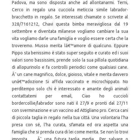
Padova, ma sono disposta anche ad allontanarmi. Terni,
Cerco in regalo una cucciola meticcia simile labrador-
bracchetto in regalo. Se interessati chiamate o scrivete al
328/7161212, Chavi questa bimba meravigliosa dal 19
settembre e diventata milanese vogliamo cambiare la sua
vita vogliamo darle una famiglia e voglio essere certa che la
troveremo. Musso merita lâ€™amore di qualcuno. Eppure
Pippo sta benissimo è stato super seguito e curato ed i suoi
valori sono bassissimi, prende solo la sua pillola quotidiana
di allopurinolo e fa controlli periodici come qualsiasi cane.
Ãˆ un cane magnifico, dolce, gioioso, vitale e merita davvero
unâ€™adozione Si affida vaccinato e microchippato. No
perditempo solo chi è interessato e amante degli animali
contattatemi per email, Ciao ho cuccioli
bordercollie/labrador sono nati il 27/9 e pronti dal 27/11
con sverminazione e un vaccino ad Attigliano pro. Cerca cani
di piccola taglia in regalo nella tua città. Una volontaria l'ha
presa con sé, l'ha curata, sfamata ed ora aspetta una
famiglia che si prenda cura di lei come merita. Se non lo trovi
imposta … Ãˆ una futura taglia media... Per salvare o