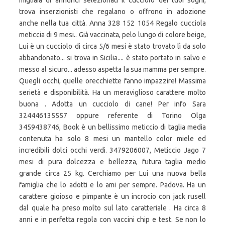
migliaia di annunci selezionati il cucciolo dei tuoi sogni,
trova inserzionisti che regalano o offrono in adozione
anche nella tua città. Anna 328 152 1054 Regalo cucciola
meticcia di 9 mesi.. Già vaccinata, pelo lungo di colore beige,
Lui è un cucciolo di circa 5/6 mesi è stato trovato lì da solo
abbandonato... si trova in Sicilia.... è stato portato in salvo e
messo al sicuro... adesso aspetta la sua mamma per sempre.
Quegli occhi, quelle orecchiette fanno impazzire! Massima
serietà e disponibilità. Ha un meraviglioso carattere molto
buona . Adotta un cucciolo di cane! Per info Sara
324446135557 oppure referente di Torino Olga
3459438746, Book è un bellissimo meticcio di taglia media
contenuta ha solo 8 mesi un mantello color miele ed
incredibili dolci occhi verdi. 3479206007, Meticcio Jago 7
mesi di pura dolcezza e bellezza, futura taglia medio
grande circa 25 kg. Cerchiamo per Lui una nuova bella
famiglia che lo adotti e lo ami per sempre. Padova. Ha un
carattere gioioso e pimpante è un incrocio con jack rusell
dal quale ha preso molto sul lato caratteriale . Ha circa 8
anni e in perfetta regola con vaccini chip e test. Se non lo