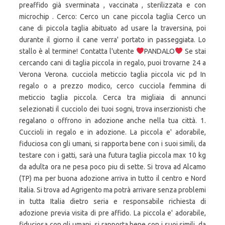
preaffido già sverminata , vaccinata , sterilizzata e con
microchip . Cerco: Cerco un cane piccola taglia Cerco un
cane di piccola taglia abituato ad usare la traversina, poi
durante il giorno il cane verra' portato in passeggiata. Lo
stallo è al termine! Contatta l'utente
PANDALO
Se stai
cercando cani di taglia piccola in regalo, puoi trovarne 24 a
Verona Verona. cucciola meticcio taglia piccola vic pd In
regalo o a prezzo modico, cerco cucciola femmina di
meticcio taglia piccola. Cerca tra migliaia di annunci
selezionati il cucciolo dei tuoi sogni, trova inserzionisti che
regalano o offrono in adozione anche nella tua città. 1.
Cuccioli in regalo e in adozione. La piccola e' adorabile,
fiduciosa con gli umani, si rapporta bene con i suoi simili, da
testare con i gatti, sarà una futura taglia piccola max 10 kg
da adulta ora ne pesa poco piu di sette. Si trova ad Alcamo
(TP) ma per buona adozione arriva in tutto il centro e Nord
Italia. Si trova ad Agrigento ma potrà arrivare senza problemi
in tutta Italia dietro seria e responsabile richiesta di
adozione previa visita di pre affido. La piccola e' adorabile,
fiduciosa con gli umani, si rapporta bene con i suoi simili, da