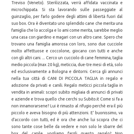
Treviso (Veneto). Sterilizzata, verrà affidata vaccinata e
microchippata. Si sta lavorando sulle passeggiate al
guinzaglio, per farlo godere degli attimi di libertà fuori dal
suo box. Ora è diventato uno splendido cane che merita una
famiglia che lo accolga e lo ami come merita, sarebbe meglio
una casa con giardino e magari con un altro cane. Spero che
trovano una famiglia amorosa con loro, sono due cucciole
molto affettuose e coccolone, giocano con tutti e anche
con gli altri cani. ... Cerco un cucciolo di cane femmina, taglia
medio piccola (max 20 kg), meticcia, due-tre mesi di età, solo
ed esclusivamente a Bologna e dintorni. Cerca gli annunci
nella tua città di CANI DI PICCOLA TAGLIA in regalo e
adozione da privati e canili. Regalo meticci piccola taglia in
vendita in animali: scopri subito migliaia di annunci di privati
e aziende e trova quello che cerchi su Subito.it Come si fa a
non innamorarsene? Lui è rimasto al rifugio perchè era il più
piccolo e aveva bisogno di più attenzioni. E' buonissimo, va
d'accordo con tutti, ed è ora che anche lui scopra che ci
sono tante cose belle da vedere e non solo le sbarre del
box del canile, vogliamo fargli questo regalo? Non