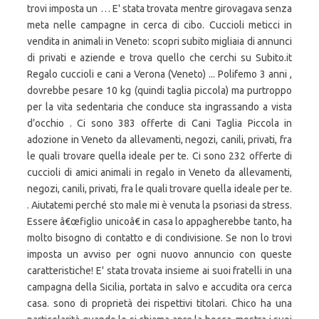
trovi imposta un … E' stata trovata mentre girovagava senza
meta nelle campagne in cerca di cibo. Cuccioli meticci in
vendita in animali in Veneto: scopri subito migliaia di annunci
di privati e aziende e trova quello che cerchi su Subito.it
Regalo cuccioli e cani a Verona (Veneto) ... Polifemo 3 anni ,
dovrebbe pesare 10 kg (quindi taglia piccola) ma purtroppo
per la vita sedentaria che conduce sta ingrassando a vista
d’occhio . Ci sono 383 offerte di Cani Taglia Piccola in
adozione in Veneto da allevamenti, negozi, canili, privati, fra
le quali trovare quella ideale per te. Ci sono 232 offerte di
cuccioli di amici animali in regalo in Veneto da allevamenti,
negozi, canili, privati, fra le quali trovare quella ideale per te.
. Aiutatemi perché sto male mi è venuta la psoriasi da stress.
Essere â€œfiglio unicoâ€ in casa lo appagherebbe tanto, ha
molto bisogno di contatto e di condivisione. Se non lo trovi
imposta un avviso per ogni nuovo annuncio con queste
caratteristiche! E' stata trovata insieme ai suoi fratelli in una
campagna della Sicilia, portata in salvo e accudita ora cerca
casa. sono di proprietà dei rispettivi titolari. Chico ha una