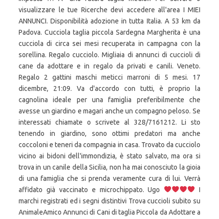
visualizzare le tue Ricerche devi accedere all'area I MIEI
ANNUNCI. Disponibilità adozione in tutta Italia. A 53 km da
Padova. Cucciola taglia piccola Sardegna Margherita è una
cucciola di circa sei mesi recuperata in campagna con la
sorellina. Regalo cucciolo. Migliaia di annunci di cuccioli di
cane da adottare e in regalo da privati e canili. Veneto.
Regalo 2 gattini maschi meticci marroni di 5 mesi. 17
dicembre, 21:09. Va d'accordo con tutti, è proprio la
cagnolina ideale per una famiglia preferibilmente che
avesse un giardino e magari anche un compagno peloso. Se
interessati chiamate o scrivete al 328/7161212. Li sto
tenendo in giardino, sono ottimi predatori ma anche
coccoloni e teneri da compagnia in casa. Trovato da cucciolo
vicino ai bidoni dell'immondizia, è stato salvato, ma ora si
trova in un canile della Sicilia, non ha mai conosciuto la gioia
di una famiglia che si prenda veramente cura di lui. Verrà
affidato già vaccinato e microchippato. Ugo
I
marchi registrati ed i segni distintivi Trova cuccioli subito su
AnimaleAmico Annunci di Cani di taglia Piccola da Adottare a