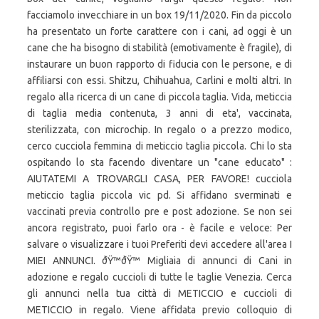
facciamolo invecchiare in un box 19/11/2020. Fin da piccolo
ha presentato un forte carattere con i cani, ad oggi è un
cane che ha bisogno di stabilità (emotivamente è fragile), di
instaurare un buon rapporto di fiducia con le persone, e di
affiliarsi con essi. Shitzu, Chihuahua, Carlini e molti altri. In
regalo alla ricerca di un cane di piccola taglia. Vida, meticcia
di taglia media contenuta, 3 anni di eta', vaccinata,
sterilizzata, con microchip. In regalo o a prezzo modico,
cerco cucciola femmina di meticcio taglia piccola. Chi lo sta
ospitando lo sta facendo diventare un "cane educato" :
AIUTATEMI A TROVARGLI CASA, PER FAVORE! cucciola
meticcio taglia piccola vic pd. Si affidano sverminati e
vaccinati previa controllo pre e post adozione. Se non sei
ancora registrato, puoi farlo ora - è facile e veloce: Per
salvare o visualizzare i tuoi Preferiti devi accedere all'area I
MIEI ANNUNCI. ðŸ™ðŸ™ Migliaia di annunci di Cani in
adozione e regalo cuccioli di tutte le taglie Venezia. Cerca
gli annunci nella tua città di METICCIO e cuccioli di
METICCIO in regalo. Viene affidata previo colloquio di